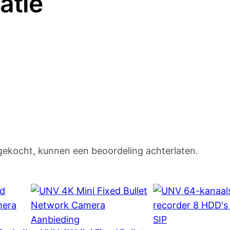
atie
a
n
t
a
l
 gekocht, kunnen een beoordeling achterlaten.
Product
Aanbieding