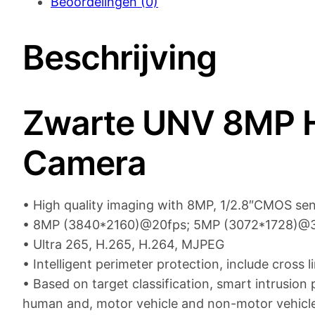
Beoordelingen (0)
Beschrijving
Zwarte UNV 8MP H
Camera
• High quality imaging with 8MP, 1/2.8″CMOS se
• 8MP (3840*2160)@20fps; 5MP (3072*1728)@3
• Ultra 265, H.265, H.264, MJPEG
• Intelligent perimeter protection, include cross l
• Based on target classification, smart intrusion 
human and, motor vehicle and non-motor vehicl