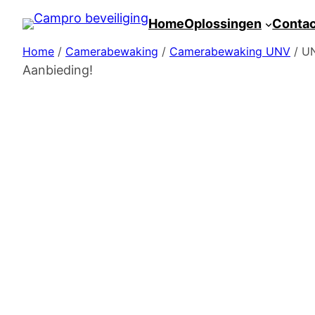
Spring
Home
Oplossingen
Conta
naar
Home
/
Camerabewaking
/
Camerabewaking UNV
/ UN
de
Aanbieding!
inhoud