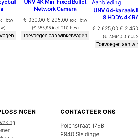
Eyeball
UNV 4K Mini Fixed Bullet
in
Produ
Aanbieding
ra
Network Camera
UNV 64-kanaals I
de
in
8 HDD’s 4K RA
p
uitverkoop
de
lijke
idige
Oorspronkelijke
Huidige
€
330,00
€
295,00
cl. btw
excl. btw
js
prijs
prijs
uitver
Oorspro
tw)
(
€
356,95
incl. 21% btw)
€
2.625,00
€
2.450
was:
is:
prijs
lwagen
Toevoegen aan winkelwagen
(
€
2.964,50
incl. 
195,00.
€ 330,00.
€ 295,00.
was:
Toevoegen aan wi
€ 2.625
PLOSSINGEN
CONTACTEER ONS
waking
Polenstraat 179B
emen
9940 Sleidinge
liging