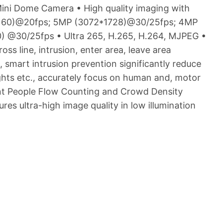
ni Dome Camera • High quality imaging with
160)@20fps; 5MP (3072*1728)@30/25fps; 4MP
 @30/25fps • Ultra 265, H.265, H.264, MJPEG •
ross line, intrusion, enter area, leave area
, smart intrusion prevention significantly reduce
ights etc., accurately focus on human and, motor
ent People Flow Counting and Crowd Density
es ultra-high image quality in low illumination