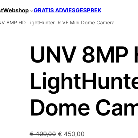
ct
Webshop
GRATIS ADVIESGESPREK
V 8MP HD LightHunter IR VF Mini Dome Camera
UNV 8MP 
LightHunte
Dome Cam
O
H
€
499,00
€
450,00