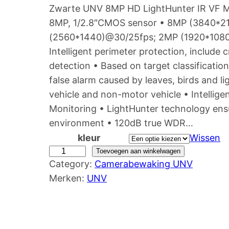
Zwarte UNV 8MP HD LightHunter IR VF Mi
o
u
8MP, 1/2.8″CMOS sensor • 8MP (3840*2
r
i
(2560*1440)@30/25fps; 2MP (1920*1080)
s
d
Intelligent perimeter protection, include c
p
i
detection • Based on target classification
r
g
false alarm caused by leaves, birds and l
o
e
vehicle and non-motor vehicle • Intellig
n
p
Monitoring • LightHunter technology ensur
environment • 120dB true WDR…
k
r
kleur
Wissen
e
i
U
Toevoegen aan winkelwagen
l
j
Category:
Camerabewaking UNV
N
i
s
Merken:
UNV
V
j
i
8
k
s
M
e
:
P