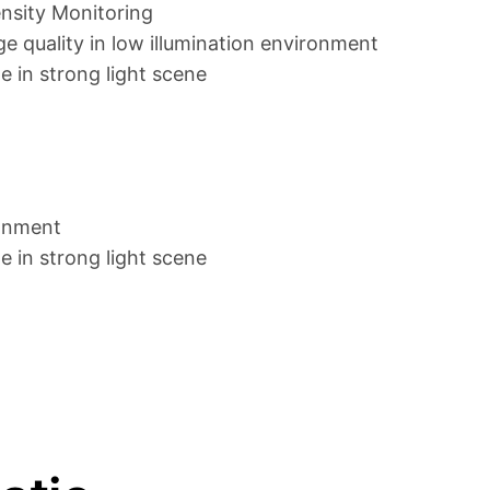
nsity Monitoring
,
F
e quality in low illumination environment
M
0
 in strong light scene
i
0
n
.
i
D
o
ronment
m
 in strong light scene
e
C
a
m
e
r
a
a