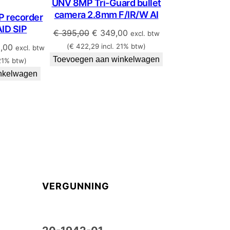
UNV 8MP Tri-Guard bullet
ct
in
camera 2.8mm F/IR/W AI
P recorder
de
ID SIP
uitverkoop
Oorspronkelijke
Huidige
€
395,00
€
349,00
excl. btw
prijs
prijs
koop
nkelijke
Huidige
,00
(
€
422,29
incl. 21% btw)
excl. btw
was:
is:
prijs
Toevoegen aan winkelwagen
21% btw)
€ 395,00.
€ 349,00.
is:
nkelwagen
,00.
€ 2.450,00.
VERGUNNING