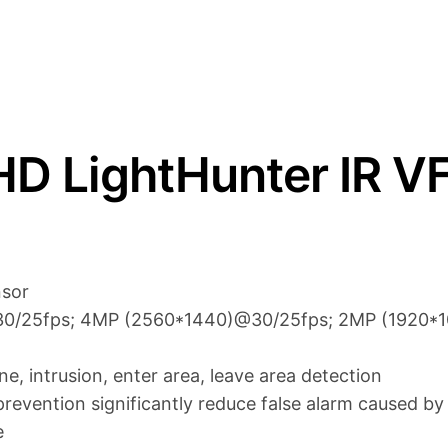
p
€
H
D
r
L
i
4
i
j
5
g
s
0
D LightHunter IR V
h
w
,
t
a
0
H
s
0
u
n
:
.
nsor
t
€
0/25fps; 4MP (2560*1440)@30/25fps; 2MP (1920*1
e
r
4
ine, intrusion, enter area, leave area detection
I
9
prevention significantly reduce false alarm caused by 
R
e
9
V