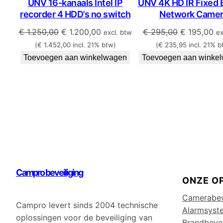
UNV 16-kanaals Intel IP
UNV 4K HD IR Fixed 
in
in
recorder 4 HDD’s no switch
Network Came
de
de
uitverkoop
uitverkoo
Oorspronkelijke
Huidige
Oorspronke
Hu
€
1.250,00
€
1.200,00
€
295,00
€
195,00
excl. btw
ex
prijs
prijs
prijs
pri
(
€
1.452,00
incl. 21% btw)
(
€
235,95
incl. 21% b
was:
is:
was:
is:
Toevoegen aan winkelwagen
Toevoegen aan winke
€ 1.250,00.
€ 1.200,00.
€ 295,00.
€ 
Campro beveiliging
ONZE O
Camerabe
Campro levert sinds 2004 technische
Alarmsyst
oplossingen voor de beveiliging van
Brandbevei