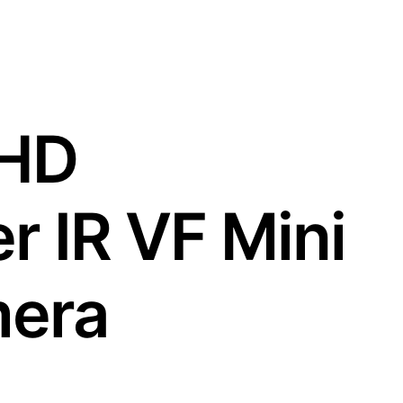
HD
r IR VF Mini
era