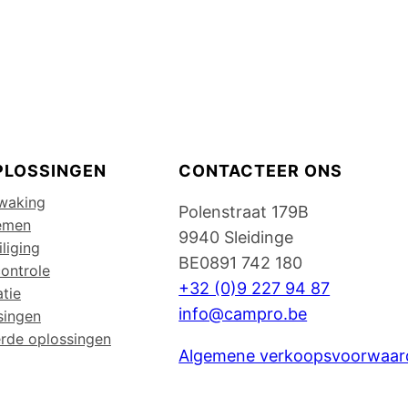
PLOSSINGEN
CONTACTEER ONS
waking
Polenstraat 179B
emen
9940 Sleidinge
liging
BE0891 742 180
ontrole
+32 (0)9 227 94 87
atie
info@campro.be
singen
rde oplossingen
Algemene verkoopsvoorwaar