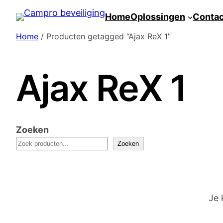
Spring
Home
Oplossingen
Conta
naar
Home
/ Producten getagged “Ajax ReX 1”
de
inhoud
Ajax ReX 1
Zoeken
Zoeken
Je 