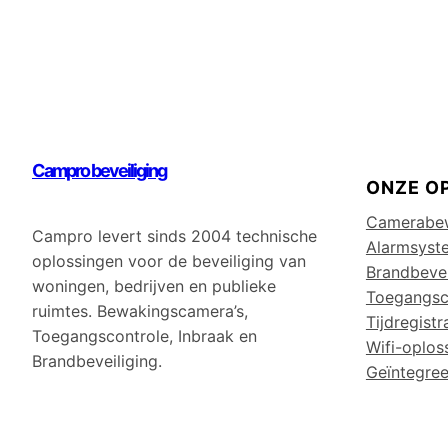
Campro beveiliging
ONZE O
Camerabe
Campro levert sinds 2004 technische
Alarmsyst
oplossingen voor de beveiliging van
Brandbevei
woningen, bedrijven en publieke
Toegangsc
ruimtes. Bewakingscamera’s,
Tijdregistr
Toegangscontrole, Inbraak en
Wifi-oplos
Brandbeveiliging.
Geïntegree